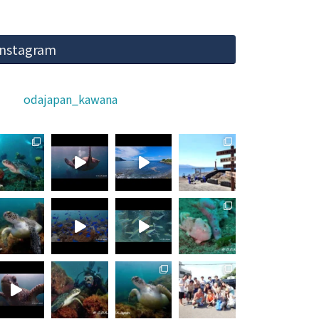
Instagram
odajapan_kawana