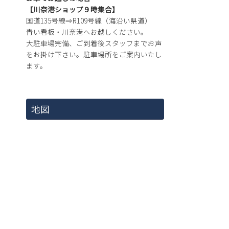
【川奈港ショップ９時集合】
国道135号線⇒R109号線（海沿い県道）
青い看板・川奈港へお越しください。
大駐車場完備、ご到着後スタッフまでお声
をお掛け下さい。駐車場所をご案内いたし
ます。
地図