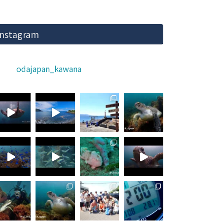
Instagram
odajapan_kawana