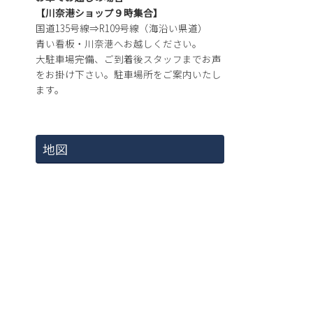
【川奈港ショップ９時集合】
国道135号線⇒R109号線（海沿い県道）
青い看板・川奈港へお越しください。
大駐車場完備、ご到着後スタッフまでお声
をお掛け下さい。駐車場所をご案内いたし
ます。
地図