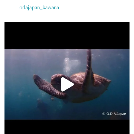
odajapan_kawana