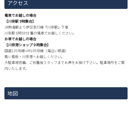
アクセス
電車でお越しの場合
【川奈駅 9時集合】
JR熱海駅より伊豆急行線『川奈駅』下車
川奈駅 8時59分 着の電車でお越しください。
お車でお越しの場合
【川奈港ショップ９時集合】
国道135号線⇒R109号線（海沿い県道）
青い看板・川奈港へお越しください。
大駐車場完備、ご到着後スタッフまでお声をお掛け下さい。駐車場所をご案
内いたします。
地図