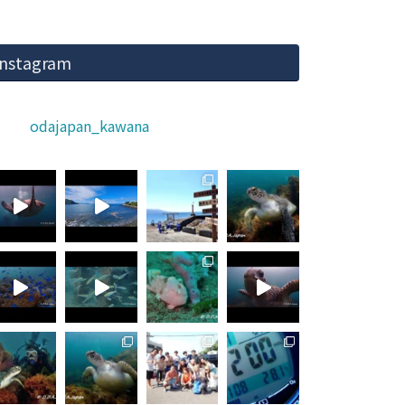
Instagram
odajapan_kawana