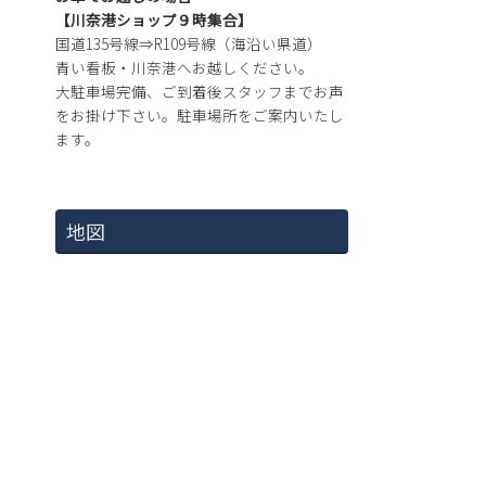
【川奈港ショップ９時集合】
国道135号線⇒R109号線（海沿い県道）
青い看板・川奈港へお越しください。
大駐車場完備、ご到着後スタッフまでお声
をお掛け下さい。駐車場所をご案内いたし
ます。
地図