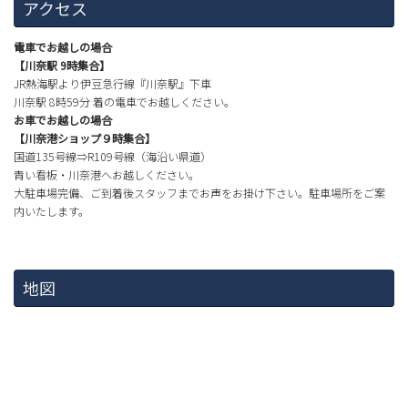
アクセス
電車でお越しの場合
【川奈駅 9時集合】
JR熱海駅より伊豆急行線『川奈駅』下車
川奈駅 8時59分 着の電車でお越しください。
お車でお越しの場合
【川奈港ショップ９時集合】
国道135号線⇒R109号線（海沿い県道）
青い看板・川奈港へお越しください。
大駐車場完備、ご到着後スタッフまでお声をお掛け下さい。駐車場所をご案
内いたします。
地図