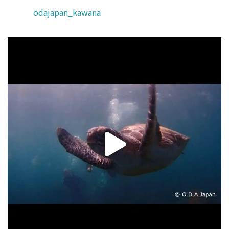
odajapan_kawana