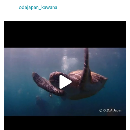
odajapan_kawana