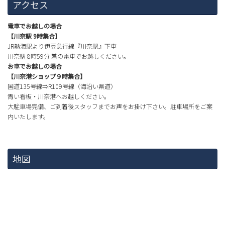
アクセス
電車でお越しの場合
【川奈駅 9時集合】
JR熱海駅より伊豆急行線『川奈駅』下車
川奈駅 8時59分 着の電車でお越しください。
お車でお越しの場合
【川奈港ショップ９時集合】
国道135号線⇒R109号線（海沿い県道）
青い看板・川奈港へお越しください。
大駐車場完備、ご到着後スタッフまでお声をお掛け下さい。駐車場所をご案
内いたします。
地図