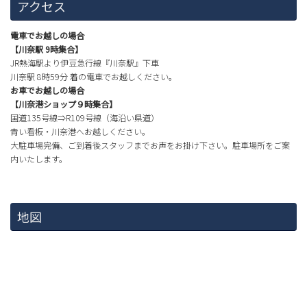
アクセス
電車でお越しの場合
【川奈駅 9時集合】
JR熱海駅より伊豆急行線『川奈駅』下車
川奈駅 8時59分 着の電車でお越しください。
お車でお越しの場合
【川奈港ショップ９時集合】
国道135号線⇒R109号線（海沿い県道）
青い看板・川奈港へお越しください。
大駐車場完備、ご到着後スタッフまでお声をお掛け下さい。駐車場所をご案
内いたします。
地図