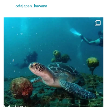
odajapan_kawana