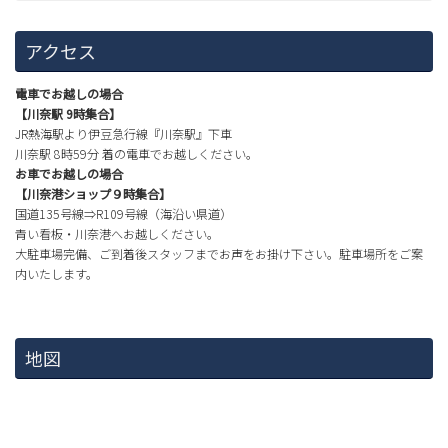
アクセス
電車でお越しの場合
【川奈駅 9時集合】
JR熱海駅より伊豆急行線『川奈駅』下車
川奈駅 8時59分 着の電車でお越しください。
お車でお越しの場合
【川奈港ショップ９時集合】
国道135号線⇒R109号線（海沿い県道）
青い看板・川奈港へお越しください。
大駐車場完備、ご到着後スタッフまでお声をお掛け下さい。駐車場所をご案
内いたします。
地図