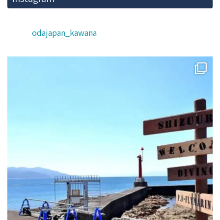
odajapan_kawana