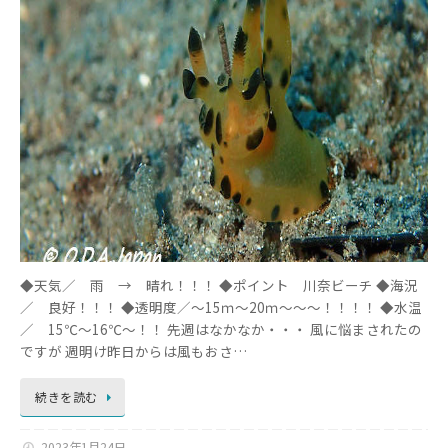
◆天気／ 雨 → 晴れ！！！ ◆ポイント 川奈ビーチ ◆海況
／ 良好！！！ ◆透明度／～15ｍ～20ｍ～～～！！！！ ◆水温
／ 15℃～16℃～！！ 先週はなかなか・・・ 風に悩まされたの
ですが 週明け昨日からは風もおさ…
続きを読む
2023年1月24日