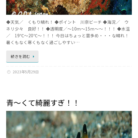
◆天気／ くもり晴れ！ ◆ポイント 川奈ビーチ ◆海況／ ウ
ネリ少々 良好！！ ◆透明度／～10ｍ～15ｍ～～！！！ ◆水温
／ 19℃～20℃～！！！ 今日はちょっと雲多め・・・な晴れ！
暑くもなく寒くもなく過ごしやすい…
続きを読む
2023年5月29日
青～くて綺麗すぎ！！