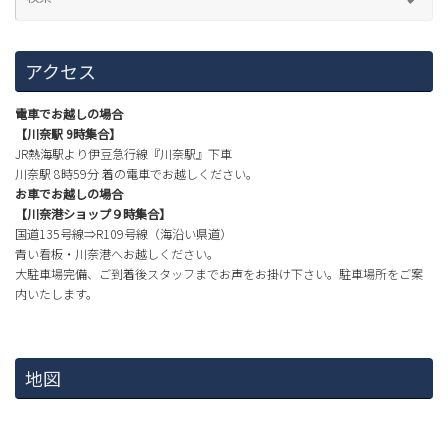
アクセス
電車でお越しの場合
【川奈駅 9時集合】
JR熱海駅より伊豆急行線『川奈駅』下車
川奈駅 8時59分 着の電車でお越しください。
お車でお越しの場合
【川奈港ショップ９時集合】
国道135号線⇒R109号線（海沿い県道）
青い看板・川奈港へお越しください。
大駐車場完備、ご到着後スタッフまでお声をお掛け下さい。駐車場所をご案
内いたします。
地図