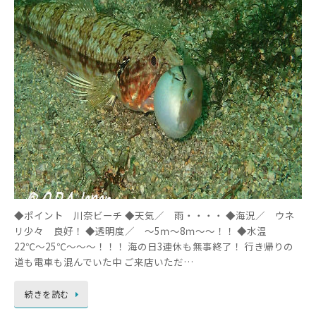
◆ポイント 川奈ビーチ ◆天気／ 雨・・・・ ◆海況／ ウネ
リ少々 良好！ ◆透明度／ ～5ｍ～8ｍ～～！！ ◆水温
22℃～25℃～～～！！！ 海の日3連休も無事終了！ 行き帰りの
道も電車も混んでいた中 ご来店いただ…
続きを読む