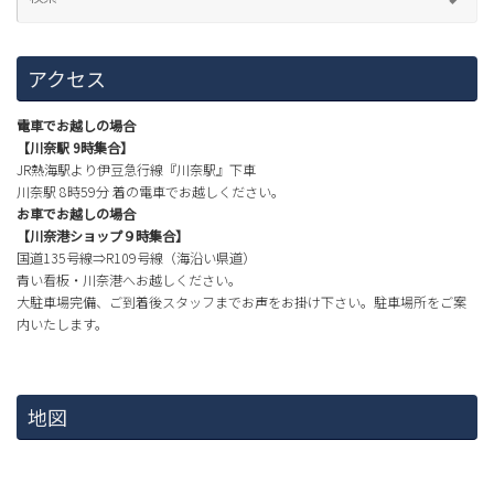
アクセス
電車でお越しの場合
【川奈駅 9時集合】
JR熱海駅より伊豆急行線『川奈駅』下車
川奈駅 8時59分 着の電車でお越しください。
お車でお越しの場合
【川奈港ショップ９時集合】
国道135号線⇒R109号線（海沿い県道）
青い看板・川奈港へお越しください。
大駐車場完備、ご到着後スタッフまでお声をお掛け下さい。駐車場所をご案
内いたします。
地図