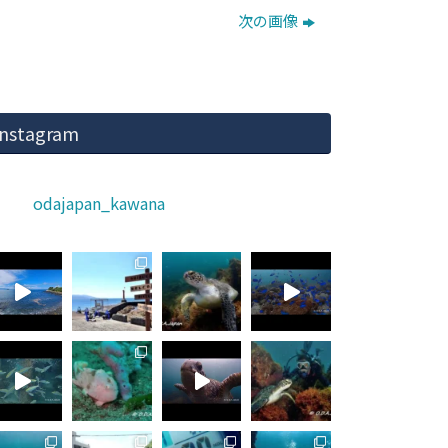
次の画像
Instagram
odajapan_kawana