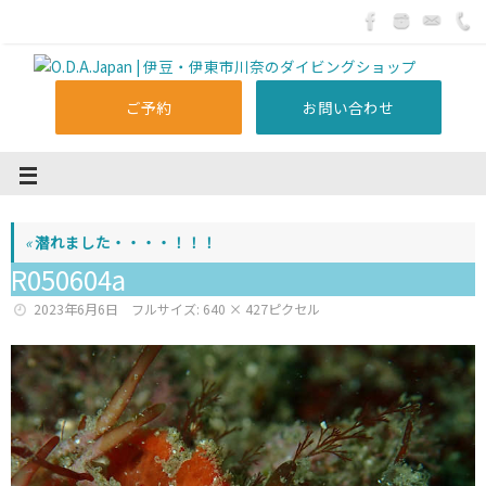
ご予約
お問い合わせ
«
潜れました・・・・！！！
R050604a
2023年6月6日
フルサイズ:
640 × 427
ピクセル