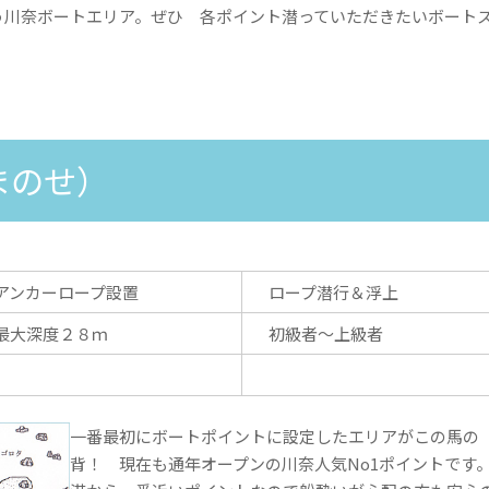
う川奈ボートエリア。ぜひ 各ポイント潜っていただきたいボート
まのせ）
アンカーロープ設置
ロープ潜行＆浮上
最大深度２８ｍ
初級者～上級者
一番最初にボートポイントに設定したエリアがこの馬の
背！ 現在も通年オープンの川奈人気No1ポイントです