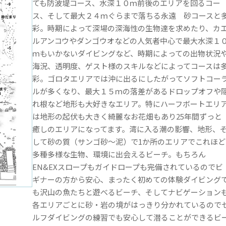
ても防波堤コース、水深１０ｍ前後のエリアを回るコー
ス、そして最大２４ｍぐらまで落ちる永遠 砂コースと
彩。時期によって深場の深海性の生物達を求めたり、カ
ルアンコウやダンゴウオなどの人気者中心で最大水深１
ｍもいかないダイビングなど、時期によっての出物状況
海況、透明度、ゲスト様のスキルなどによってコースは
彩。ゴロタエリアでは沖に出るにしたがってソフトコー
ルが多くなり、最大１５ｍの落差があるドロップオフや
れ根など地形も大好きなエリア。特にハーフボートエリ
は地形の起伏も大きく綺麗なお花畑もあり25年間ずっと
癒しのエリアになってます。湾に入る潮の影響、地形、
して砂の質（サンゴ砂～泥）で1か所のエリアでこれほど
多種多様な生物、環境に出会えるビーチ。もちろん
EN&EXスロープもガイドロープも完備されているのでビ
ギナーの方から安心、まったく初めての体験ダイビング
も沢山の魚たちと遊べるビーチ、そしてナビゲーション
各エリアごとに砂・岩の境がはっきり分かれているので
ルフダイビングの練習でも安心して潜ることができるビ