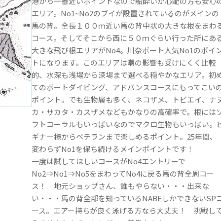
港から一番近いポイントなので船酔いが心配の方も安心
エリア。No1~No2のブイが設置されているのがメインの
馬の背。全長１００ｍ近い馬の背中状の大きな根をまわ
コース。そしてそこから西に５０ｍぐらい行った所にあ
大きな飛び根エリアがNo4。川奈ボート人気No1のポイ
トになります。このエリアは潮の影響も受けにくく比較
的、水深も浅場から深場まで選べる穏やかなエリア。初
てのボートダイビング、アドバンスコースにもってこい
ポイント。でも生物層も多く、ネコザメ、トビエイ、ナ
カ・サカタ・カスザメなどもかなりの高確率で。根には
フトコーラルもいっぱいなのでマクロ生物もいっぱい。
ギナー様からベテランまで楽しめるポイント。25年間、
変わらずNo1を保ち続けるメインポイントです！
一度は試してほしいコースがNo4エントリーで
No2⇒No1⇒No5をまわってNo4に戻る馬の背全周コー
ス！ 地元ショップさん、誰もやらない・・・出来な
い・・・馬の背全部を知っているNABEしかできないSP
ース。エアー持ちが良く泳げる方なら大丈夫！ 挑戦し