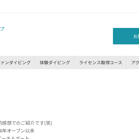
お
ファンダイビング
体験ダイビング
ライセンス取得コース
ア
人的感想でのご紹介です(笑)
96年オープン以来
ビーチ＆ボート。