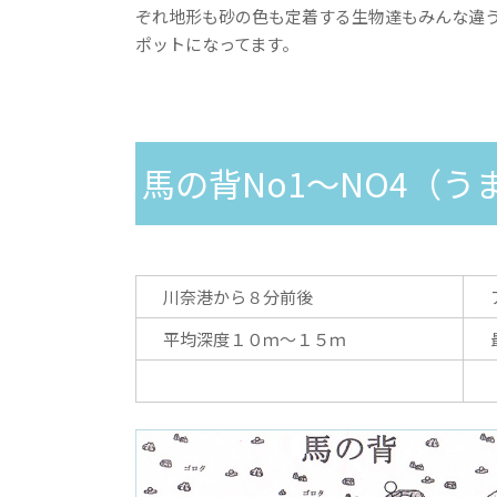
ぞれ地形も砂の色も定着する生物達もみんな違
ポットになってます。
馬の背No1～NO4（う
川奈港から８分前後
平均深度１０ｍ～１５ｍ