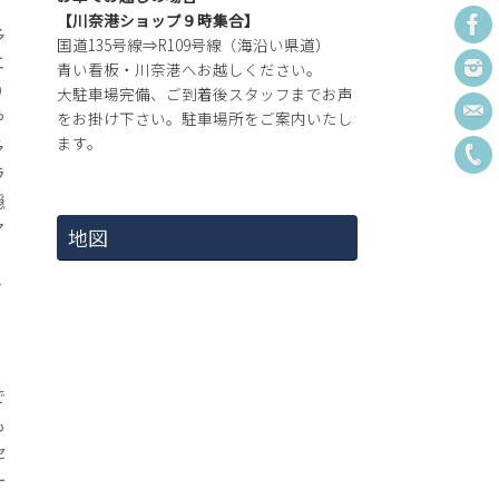
【川奈港ショップ９時集合】
多
国道135号線⇒R109号線（海沿い県道）
エ
青い看板・川奈港へお越しください。
０
大駐車場完備、ご到着後スタッフまでお声
や
をお掛け下さい。駐車場所をご案内いたし
ます。
多
ラ
隠
ア
地図
そ
で
も
セ
ー