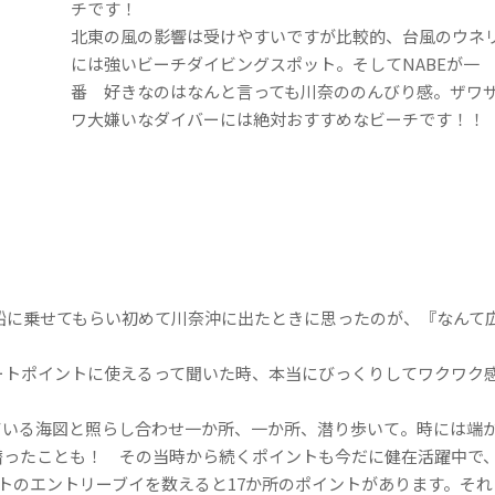
チです！
北東の風の影響は受けやすいですが比較的、台風のウネ
には強いビーチダイビングスポット。そしてNABEが一
番 好きなのはなんと言っても川奈ののんびり感。ザワ
ワ大嫌いなダイバーには絶対おすすめなビーチです！！
の船に乗せてもらい初めて川奈沖に出たときに思ったのが、『なんて
ートポイントに使えるって聞いた時、本当にびっくりしてワクワク
ている海図と照らし合わせ一か所、一か所、潜り歩いて。時には端
潜ったことも！ その当時から続くポイントも今だに健在活躍中で
トのエントリーブイを数えると17か所のポイントがあります。それ