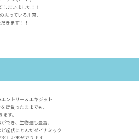
してしまいました！！
Eの思っている川奈、
ただきます！！
のエントリー＆エキジット
材を背負ったままでも、
できます。
事ができ、生物達も豊富、
など起伏にとんだダイナミック
で楽しむ事ができます。