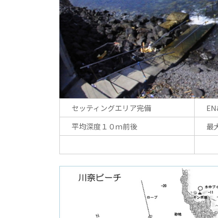
セッティングエリア完備
E
平均深度１０ｍ前後
最